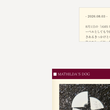
- 2026.08.03 -
8月1日の「AMS
ーベルとしても今
されるきっかけと
後のステージだっ
に7曲をmedia
を頂き、昨年（20
驚き、東京まで応
ーティストとも繋
ージだと言うのに
立っていた（^^
■ MATHILDA'S DOG
ろう。このように
してくれると信じ
トの「マナ」や、レ
り、これからも異
ご出演・ご来場して頂