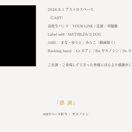
2026.8.1 アストロスペース
〈CAST〉
高校生バンド：YOUR LINK / 花曇 / 米騒動
Label mM：MATHILDA'S DOG
AMS： まな・ゆうと / みらこ（動画除く）
Backing band ：Gt.ロアン / Ba.ヤスノシン / Dr.
ご出演・ご来場して下さった皆様には心より感謝申し
「感 謝」
AMSベース担当 / ヤスノシン