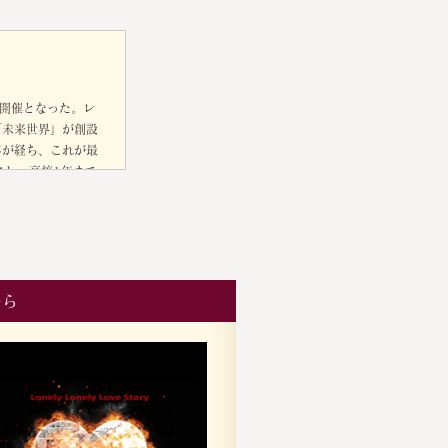
な開催となった。レ
「未来世界」が創設
年が経ち、これが最
スし、高校1年まで
会社から問い合わせ
には関係者の皆んなが
で活躍されているア
しては最後のステ
たのままステージに
ら予兆はあったのだ
ーら
らこ」なら必ず活躍
MSにはボーカリス
。大変に期待をしてお
る。