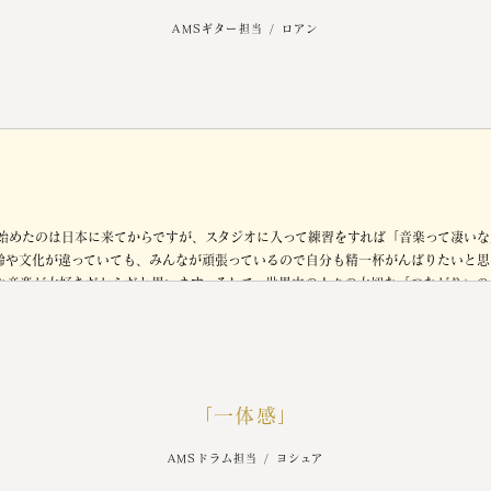
AMSギター担当 / ロアン
- 2025 -
■
GAp / かりな
配信期間：
2025.03.05 ～
配信中！
■
カッカソウヨウ / かりな
（feat.yuto）
配信期間：
2025.06.24 ～
配信中！
■
カッカソウヨウ / かりな
（Original Ver.）
始めたのは日本に来てからですが、スタジオに入って練習をすれば「音楽って凄いな
配信期間：
2025.08.26 ～ 配信中！
齢や文化が違っていても、みんなが頑張っているので自分も精一杯がんばりたいと思
な音楽が大好きだからだと思います。そして、世界中の人々の大切な「つながり」の
- 2026 -
のミニライブには初めての出演ですが、音楽が大好きな仲間と一緒にバンドが出来て
懸命頑張れる場所があって本当に嬉しいです。
■
愛はかりもの / 華の金曜日
配信期間：
2026.01.11 ～ 配信中！
■
ゆらゆらかげろう / MATHILDA'S DOG
「一体感」
配信期間：
2026.05.02 ～
配信中！
AMSドラム担当 / ヨシュア