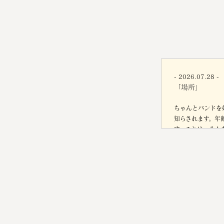
- 2026.07.28 -
「場所」
ちゃんとバンドを
知らされます。年
す。これは、みん
す。今回、AMS
かせて頂き、一生