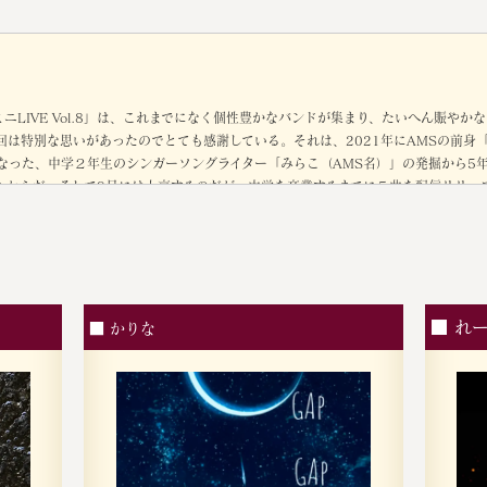
ミニLIVE Vol.8」は、これまでになく個性豊かなバンドが集まり、たいへん賑やか
回は特別な思いがあったのでとても感謝している。それは、2021年にAMSの前身
なった、中学２年生のシンガーソングライター「みらこ（AMS名）」の発掘から5
たからだ。そして9月には上京するのだが、中学を卒業するまでに５曲を配信リリー
-Mixからリリースさせてもらった。５曲目をリリースした時点で５社の大手レコード
25年8月）には、Peterparker69さんからのオファーで共演も果たした。これ
援に行ったことが忘れられない思い出となった。野田洋次郎さんをはじめ、最前線
がり、いよいよ本格的な活動を開始するのが本当に楽しみだ。しかし、「みらこ」と
、暑くてボーっとして本番前に着替えるのを忘れてしまい、気がついたらズンだれ
;）そして、翌日の午後には人生初の熱中症にもなった。恐らく、前日のLIVEの時か
■ れ
■ かりな
人生も社会も音楽も決して甘くは無く、いつ何が起こるか分からないものだが「み
ている。次はどんな新人アーティストに出逢えるのだろうかと楽しみだが、すでにA
ーベルには「MATHILDA'S DOG」が最高のパフォーマンスをしてくれている
体同心でもっと高く遠く、どこまでも飛べるように力を入れていきたいと思ってい
きました皆様には心から感謝申し上げます。 Label / media-Mix 代表